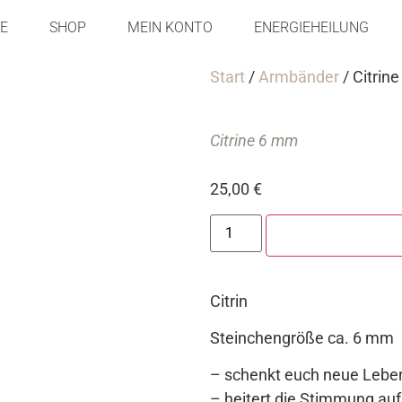
E
SHOP
MEIN KONTO
ENERGIEHEILUNG
Start
/
Armbänder
/ Citrin
Citrine 6 mm
25,00
€
IN DEN WARENKORB
Citrin
Steinchengröße ca. 6 mm
– schenkt euch neue Lebe
– heitert die Stimmung auf