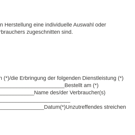
en Herstellung eine individuelle Auswahl oder
rbrauchers zugeschnitten sind.
 (*)/die Erbringung der folgenden Dienstleistung (
*)
__
____________________Bestellt am (*)
____________Name des/der Verbraucher(
s)
________________________
_______________Datum
(*)
Unzutreffendes streichen