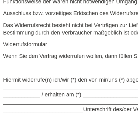
Funktionsweise der Waren nicht notwendigen Umgang m
Ausschluss bzw. vorzeitiges Erlöschen des Widerrufsr
Das Widerrufsrecht besteht nicht bei Verträgen zur Lief
Bestimmung durch den Verbraucher maßgeblich ist oder
Widerrufsformular
Wenn Sie den Vertrag widerrufen wollen, dann füllen S
Hiermit widerrufe(n) ich/wir (*) den von mir/uns (*) a
______________________________
_____________
____________ / erhalten am (*) ________________
______________________________
_____________
__________________________Unte
rschrift des/der V