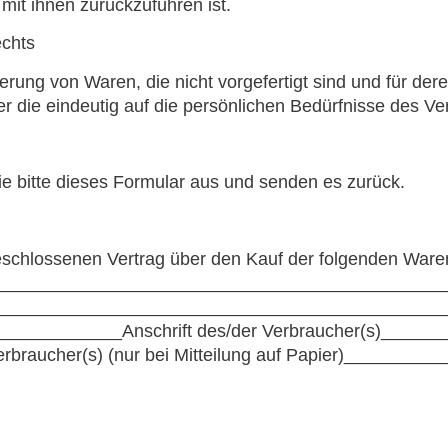
it ihnen zurückzuführen ist.
echts
erung von Waren, die nicht vorgefertigt sind und für der
 die eindeutig auf die persönlichen Bedürfnisse des Ve
ie bitte dieses Formular aus und senden es zurück.
bgeschlossenen Vertrag über den Kauf der folgenden Waren
_________________
____________________________
______________
______________________________
__
_____________Ansc
hrift des/der Verbraucher(
s)
______
erbraucher(s) (nur bei Mitteilung auf Papier)
__________